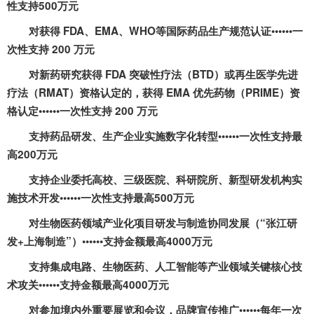
性支持
500
万元
对获得
FDA
、
EMA
、
WHO
等国际药品生产规范认证••••••一
次性支持
200
万元
对新药研究获得
FDA
突破性疗法（
BTD
）或再生医学先进
疗法（
RMAT
）资格认定的，获得
EMA
优先药物（
PRIME
）资
格认定••••••一次性支持
200
万元
支持药品研发、生产企业实施数字化转型••••••一次性支持最
高
200
万元
支持企业委托高校、三级医院、科研院所、新型研发机构实
施技术开发••••••一次性支持最高
500
万元
对生物医药领域产业化项目研发与制造协同发展（“张江研
发
+
上海制造”）••••••支持金额最高
4000
万元
支持集成电路、生物医药、人工智能等产业领域关键核心技
术攻关••••••支持金额最高
4000
万元
对参加境内外重要展览和会议，品牌宣传推广••••••每年一次