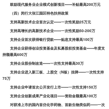
鼓励现代服务业企业模式创新项目••••••补贴最高
200
万元
（四）闵行大张江园区特色扶持政策
支持高新技术企业首次认定••••••一次性奖励
25
万元
支持高增长的高新技术企业••••••一次性奖励
50-200
万
支持企业首次获得银行贷款••••••贴息支持最高
100
万
支持企业获得创业投资基金及私募股权投资基金••••••年度支
持额最高
600
万
支持企业股份制改造••••••一次性支持最高
30
万
支持企业进入新三板、上股交（
N
板）挂牌••••••一次性支持
75
万
支持企业申请首次公开发行上市••••••一次性支持
150
万
支持企业创新成果产业化项目••••••资助金额最高
100
万
对获准上市的国内首仿化学药物、首款生物类似药••••••一次