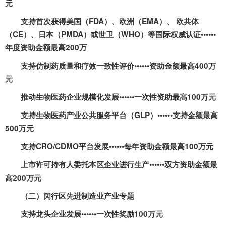
元
支持首次获得美国（
FDA
）、欧洲（
EMA
）、 欧共体
（
CE
）、日本（
PMDA
）或世卫（
WHO
）等国际权威认证••••••
年度资助金额最高
200
万
支持仿制药质量和疗效一致性评价••••••资助金额最高
400
万
元
推动生物医药企业规模化发展••••••一次性资助最高
100
万元
支持生物医药产业公共服务平台（
GLP
）••••••支持金额最高
500
万元
支持
CRO/CDMO
平台发展••••••每年资助金额最高
100
万元
上市许可持有人委托本区企业进行生产••••••双方资助金额最
高
200
万元
（二）闵行区先进制造业产业专题
支持龙头企业发展••••••一次性奖励
100
万元